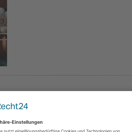
Hier erhältlich:
mazon
Apple
Google Play
T