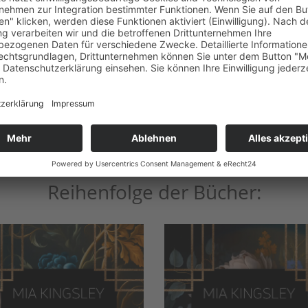
ible
Bookbeat
Google Play
Reihenfolge der Bücher: