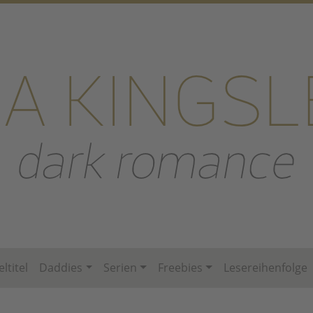
eltitel
Daddies
Serien
Freebies
Lesereihenfolge